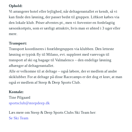
Ophold:
Vi arrangerer hotel eller lejlighed, når deltagerantallet er kendt, så vi
kan finde den løsning, der passer bedst til gruppen. Liftkort købes via
den lokale klub. Priser afventes pt., men vi forventer en fordelagtig
sæsonkortpris, som er særligt attraktiv, hvis man er afsted i 3 uger eller
mere.
Transport:
Transport koordineres i forældregruppen via klubben. Den letteste
løsning er typisk fly til Milano, evt. suppleret med varevogn til
transport af ski og bagage til Valmalenco – den endelige løsning
afhænger af deltagerantallet.
Alle er velkomne til at deltage – også løbere, der er medlem af andre
skiklubber. For at deltage på disse Racecamps er det dog et krav, at man
også er medlem af Steep & Deep Sports Club.
Kontakt:
Tine Pilgaard
sportsclub@steepdeep.dk
Læs mere om Steep & Deep Sports Clubs Ski Team her:
Se Ski Team