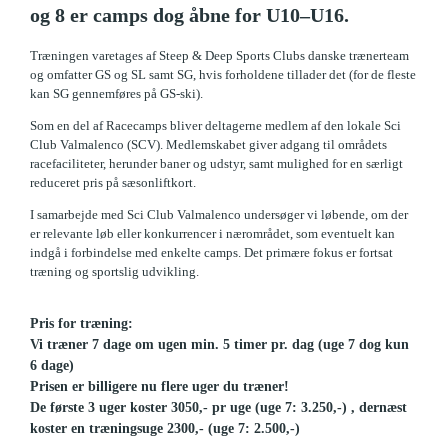
og 8 er camps dog åbne for U10–U16.
Træningen varetages af Steep & Deep Sports Clubs danske trænerteam
og omfatter GS og SL samt SG, hvis forholdene tillader det (for de fleste
kan SG gennemføres på GS-ski).
Som en del af Racecamps bliver deltagerne medlem af den lokale Sci
Club Valmalenco (SCV). Medlemskabet giver adgang til områdets
racefaciliteter, herunder baner og udstyr, samt mulighed for en særligt
reduceret pris på sæsonliftkort.
I samarbejde med Sci Club Valmalenco undersøger vi løbende, om der
er relevante løb eller konkurrencer i nærområdet, som eventuelt kan
indgå i forbindelse med enkelte camps. Det primære fokus er fortsat
træning og sportslig udvikling.
Pris for træning:
Vi træner 7 dage om ugen min. 5 timer pr. dag (uge 7 dog kun
6 dage)
Prisen er billigere nu flere uger du træner!
De første 3 uger koster 3050,- pr uge (uge 7: 3.250,-) , dernæst
koster en træningsuge 2300,- (uge 7: 2.500,-)